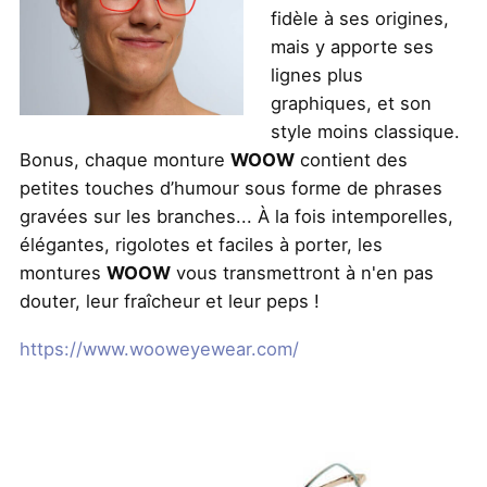
fidèle à ses origines,
ŒIL ET VISION
mais y apporte ses
lignes plus
TROUBLES DE LA VISION
graphiques, et son
style moins classique.
ILLUSIONS D'OPTIQUE ;-)
Bonus, chaque monture
WOOW
contient des
petites touches d’humour sous forme de phrases
gravées sur les branches... À la fois intemporelles,
élégantes, rigolotes et faciles à porter, les
montures
WOOW
vous transmettront à n'en pas
douter, leur fraîcheur et leur peps !
https://www.wooweyewear.com/